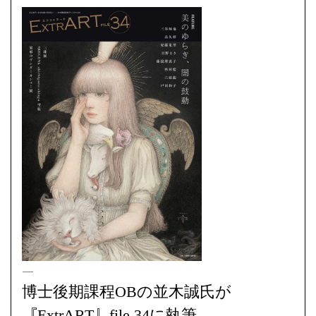
OB/OG
多摩美術大学大学院美術研究科 | 2022/10/01
博士後期課程OBの並木誠氏が
『ExtrART』file.34に執筆