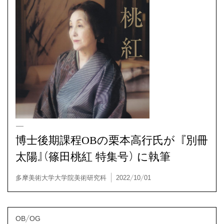
博士後期課程OBの栗本高行氏が『別冊
太陽』（篠田桃紅 特集号）に執筆