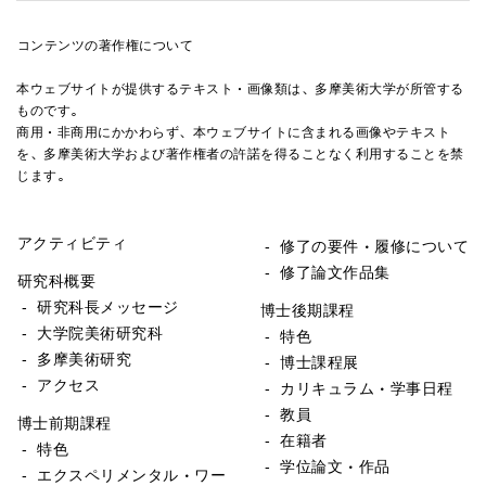
コンテンツの著作権について
本ウェブサイトが提供するテキスト・画像類は、多摩美術大学が所管する
多摩美術大学大学院美術研究科 | 2022/07/28
ものです。
商用・非商用にかかわらず、本ウェブサイトに含まれる画像やテキスト
を、多摩美術大学および著作権者の許諾を得ることなく利用することを禁
じます。
OB/OG / 展覧会
アクティビティ
- 修了の要件・履修について
- 修了論文作品集
研究科概要
- 研究科長メッセージ
博士後期課程
- 大学院美術研究科
- 特色
- 多摩美術研究
- 博士課程展
- アクセス
- カリキュラム・学事日程
- 教員
博士前期課程
- 在籍者
- 特色
- 学位論文・作品
- エクスペリメンタル・ワー