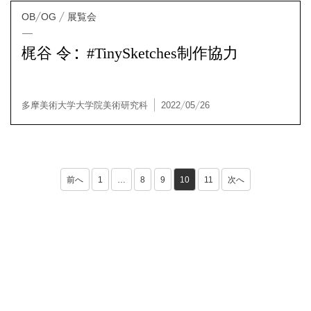
梶谷 令：#TinySketches制作協力
前へ
1
…
8
9
10
11
次へ