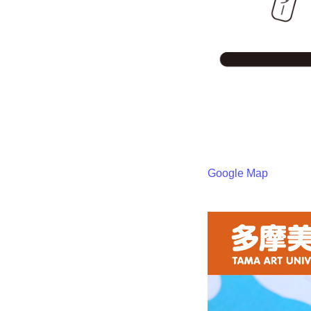
Google Map
動
画
プ
レ
ー
ヤ