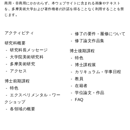
商用・非商用にかかわらず、本ウェブサイトに含まれる画像やテキスト
を、多摩美術大学および著作権者の許諾を得ることなく利用することを禁
じます。
アクティビティ
- 修了の要件・履修について
- 修了論文作品集
研究科概要
- 研究科長メッセージ
博士後期課程
- 大学院美術研究科
- 特色
- 多摩美術研究
- 博士課程展
- アクセス
- カリキュラム・学事日程
- 教員
博士前期課程
- 在籍者
- 特色
- 学位論文・作品
- エクスペリメンタル・ワー
- FAQ
クショップ
- 各領域の概要