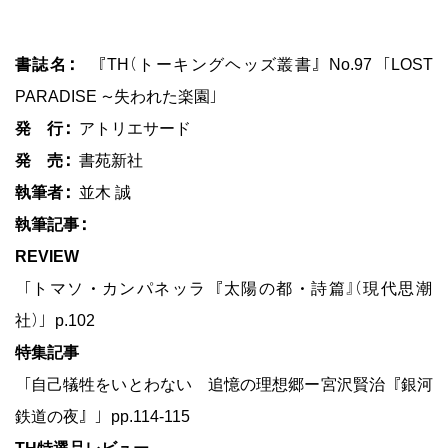
書誌名：
『TH(トーキングヘッズ叢書』No.97「LOST
PARADISE 〜失われた楽園」
発 行：
アトリエサード
発 売：
書苑新社
執筆者：
並木 誠
執筆記事：
REVIEW
「トマソ・カンパネッラ『太陽の都・詩篇』(現代思潮
社)」p.102
特集記事
「自己犠牲をいとわない 追憶の理想郷ー宮沢賢治『銀河
鉄道の夜』」pp.114-115
TH特選品レビュー