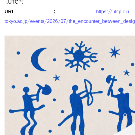
（UTCP）
URL：
https://utcp.c.u-
tokyo.ac.jp/events/2026/07/the_encounter_between_desi