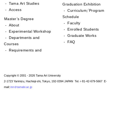
- Tama Art Studies
Graduation Exhibition
- Access
- Curriculum/Program
Schedule
Master’s Degree
- Faculty
- About
- Enrolled Students
- Experimental Workshop
- Graduate Works
- Departments and
- FAQ
Courses
- Requirements and
Copyright © 2001 - 2026 Tama Art University
2-1723 Yarimizu, Hachioji-shi, Tokyo, 192-0394 JAPAN Tel.+81-42-679-5667 E-
mail:
inn@tamabi.ac.jp