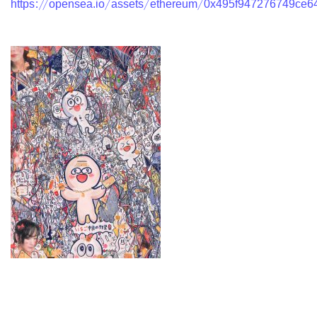
https://opensea.io/assets/ethereum/0x495f947276749