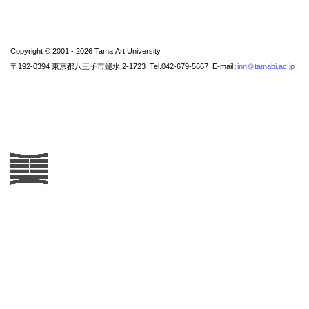
Copyright © 2001 - 2026 Tama Art University
〒192-0394 東京都八王子市鑓水 2-1723 Tel.042-679-5667 E-mail:
inn@tamabi.ac.jp