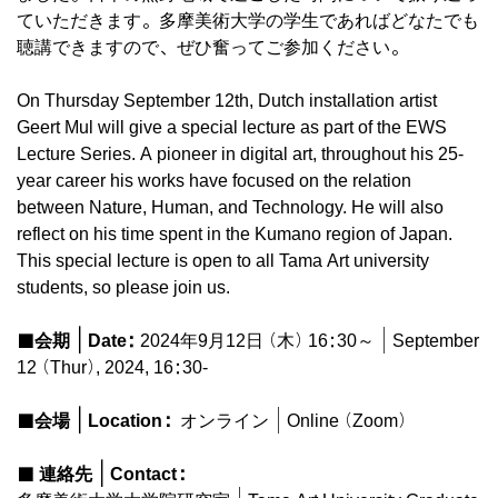
ていただきます。多摩美術大学の学生であればどなたでも
聴講できますので、ぜひ奮ってご参加ください。
On Thursday September 12th, Dutch installation artist
Geert Mul will give a special lecture as part of the EWS
Lecture Series. A pioneer in digital art, throughout his 25-
year career his works have focused on the relation
between Nature, Human, and Technology. He will also
reflect on his time spent in the Kumano region of Japan.
This special lecture is open to all Tama Art university
students, so please join us.
■会期｜Date:
2024年9月12日（木）16:30～｜September
12 (Thur), 2024, 16:30-
■会場｜Location：
オンライン｜Online (Zoom)
■ 連絡先｜Contact：